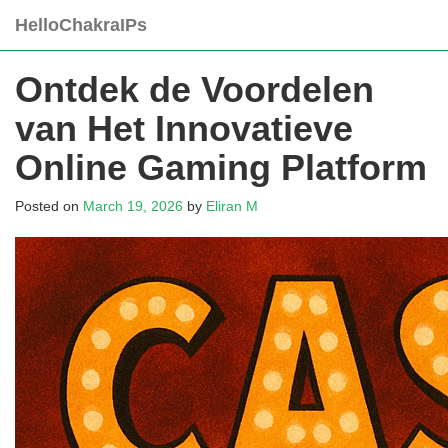
Skip
HelloChakraIPs
to
content
Ontdek de Voordelen
van Het Innovatieve
Online Gaming Platform
Posted on
March 19, 2026
by
Eliran M