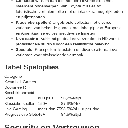
Gokkasten:
Ruim dan achthonderd diverse slots met
meerdere onderwerpen, van Egypte missies tot
futuristische verhalen, elke met unieke extra mogelijkheden
en prijzenpotten
Klassieke spellen:
Uitgebreide collectie met diverse
varianten van bekende games, met inbegrip van Europese
en Amerikaanse edities met diverse limieten
Live casino:
Vakkundige dealers verzenden in HD vanuit
professionele studio’s voor een realistische beleving
Specials:
Krasspellen, krasloten en diverse alternatieve
varianten voor afwisselende vermaak
Tabel Spelopties
Categorie
Kwantiteit Games
Doorsnee RTP
Beschikbaarheid
Slots
800 plus
96,2%
altijd
Klassieke spellen
150+
97.8%
24/7
Live Gaming
meer dan 75
98.5%
24 uur per dag
Progressieve Slots
45+
94.5%
altijd
Security en Vertrouwen