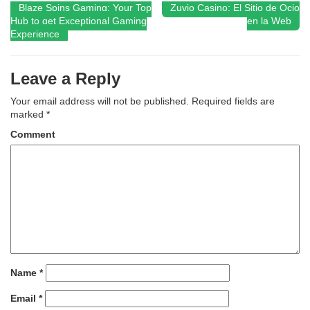
Blaze Spins Gaming: Your Top
Zuvio Casino: El Sitio de Ocio
Post
Hub to get Exceptional Gaming
en la Web
Experience
navigation
Leave a Reply
Your email address will not be published.
Required fields are
marked
*
Comment
Name
*
Email
*